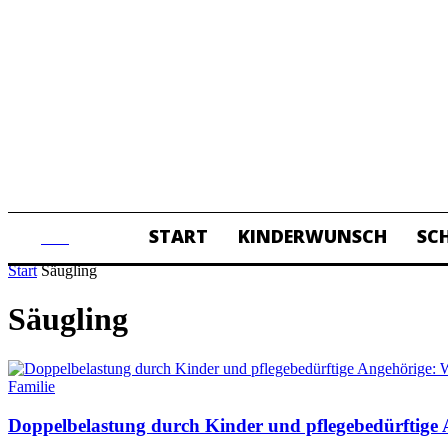
START
KINDERWUNSCH
SC
ALL
Start
Säugling
Säugling
Familie
Doppelbelastung durch Kinder und pflegebedürftige A