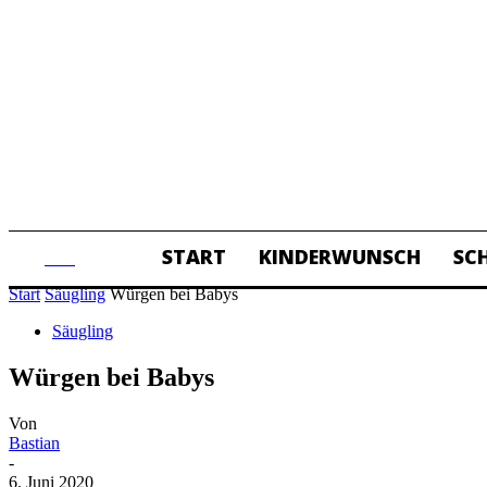
START
KINDERWUNSCH
SC
ALL
Start
Säugling
Würgen bei Babys
Säugling
Würgen bei Babys
Von
Bastian
-
6. Juni 2020