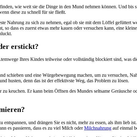
usfinden, wie weit sie die Dinge in den Mund nehmen können. Und bis
n diese zu schnell für sie fließt.
feste Nahrung zu sich zu nehmen, egal ob sie mit dem Löffel gefüttert
 so dass es zuerst etwas mehr kauen oder versuchen kann, eine kleine
hluckt.
er erstickt?
mwege Ihres Kindes teilweise oder vollständig blockiert sind, was di
nd schieben und eine Würgebewegung machen, um zu versuchen, Nahr
und husten, denn das ist der effektivste Weg, das Problem zu lösen.
oder zu keuchen. Er kann beim Öffnen des Mundes seltsame Geräusche 
imieren?
entspannen, und drängen Sie es nicht, mehr zu essen, als ihm lieb ist. 
ann es passieren, dass es zu viel Milch oder
Milchnahrung
auf einmal 