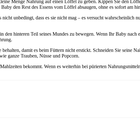
e kleine Menge Nahrung auf einen Löffel zu geben. Kippen Sie den Löff
 Baby den Rest des Essens vom Löffel absaugen, ohne es sofort am hin
icht unbedingt, dass es sie nicht mag – es versucht wahrscheinlich nur
e in den hinteren Teil seines Mundes zu bewegen. Wenn Ihr Baby nach
ahrung.
ge behalten, damit es beim Füttern nicht erstickt. Schneiden Sie seine N
, wie ganze Trauben, Nüsse und Popcorn.
ahlzeiten bekommt. Wenn es weiterhin bei pürierten Nahrungsmitteln 