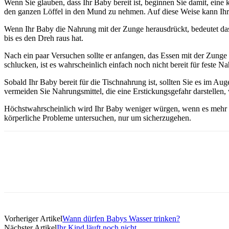
Wenn Sie glauben, dass Ihr Baby bereit ist, beginnen Sie damit, ein
den ganzen Löffel in den Mund zu nehmen. Auf diese Weise kann Ihr
Wenn Ihr Baby die Nahrung mit der Zunge herausdrückt, bedeutet das n
bis es den Dreh raus hat.
Nach ein paar Versuchen sollte er anfangen, das Essen mit der Zung
schlucken, ist es wahrscheinlich einfach noch nicht bereit für feste N
Sobald Ihr Baby bereit für die Tischnahrung ist, sollten Sie es im Au
vermeiden Sie Nahrungsmittel, die eine Erstickungsgefahr darstellen
Höchstwahrscheinlich wird Ihr Baby weniger würgen, wenn es mehr M
körperliche Probleme untersuchen, nur um sicherzugehen.
Vorheriger Artikel
Wann dürfen Babys Wasser trinken?
Nächster Artikel
Ihr Kind läuft noch nicht