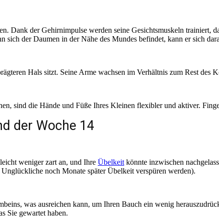
iehen. Dank der Gehirnimpulse werden seine Gesichtsmuskeln trainiert,
ich der Daumen in der Nähe des Mundes befindet, kann er sich daran
prägteren Hals sitzt. Seine Arme wachsen im Verhältnis zum Rest des K
en, sind die Hände und Füße Ihres Kleinen flexibler und aktiver. Fing
d der Woche 14
leicht weniger zart an, und Ihre
Übelkeit
könnte inzwischen nachgelasse
e Unglückliche noch Monate später Übelkeit verspüren werden).
hambeins, was ausreichen kann, um Ihren Bauch ein wenig herauszudrüc
as Sie gewartet haben.