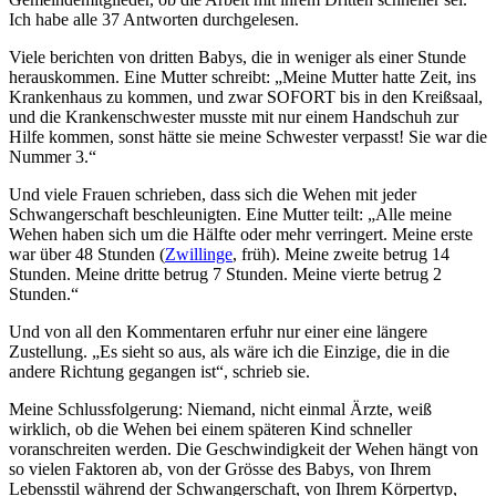
Ich habe alle 37 Antworten durchgelesen.
Viele berichten von dritten Babys, die in weniger als einer Stunde
herauskommen. Eine Mutter schreibt: „Meine Mutter hatte Zeit, ins
Krankenhaus zu kommen, und zwar SOFORT bis in den Kreißsaal,
und die Krankenschwester musste mit nur einem Handschuh zur
Hilfe kommen, sonst hätte sie meine Schwester verpasst! Sie war die
Nummer 3.“
Und viele Frauen schrieben, dass sich die Wehen mit jeder
Schwangerschaft beschleunigten. Eine Mutter teilt: „Alle meine
Wehen haben sich um die Hälfte oder mehr verringert. Meine erste
war über 48 Stunden (
Zwillinge
, früh). Meine zweite betrug 14
Stunden. Meine dritte betrug 7 Stunden. Meine vierte betrug 2
Stunden.“
Und von all den Kommentaren erfuhr nur einer eine längere
Zustellung. „Es sieht so aus, als wäre ich die Einzige, die in die
andere Richtung gegangen ist“, schrieb sie.
Meine Schlussfolgerung: Niemand, nicht einmal Ärzte, weiß
wirklich, ob die Wehen bei einem späteren Kind schneller
voranschreiten werden. Die Geschwindigkeit der Wehen hängt von
so vielen Faktoren ab, von der Grösse des Babys, von Ihrem
Lebensstil während der Schwangerschaft, von Ihrem Körpertyp,