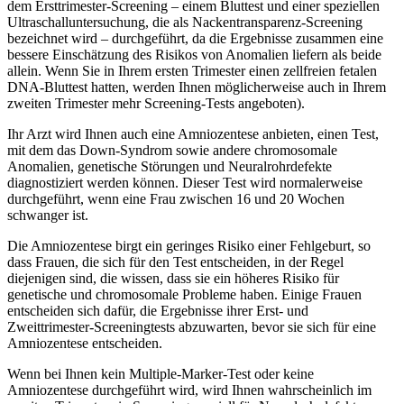
dem Ersttrimester-Screening – einem Bluttest und einer speziellen
Ultraschalluntersuchung, die als Nackentransparenz-Screening
bezeichnet wird – durchgeführt, da die Ergebnisse zusammen eine
bessere Einschätzung des Risikos von Anomalien liefern als beide
allein. Wenn Sie in Ihrem ersten Trimester einen zellfreien fetalen
DNA-Bluttest hatten, werden Ihnen möglicherweise auch in Ihrem
zweiten Trimester mehr Screening-Tests angeboten).
Ihr Arzt wird Ihnen auch eine Amniozentese anbieten, einen Test,
mit dem das Down-Syndrom sowie andere chromosomale
Anomalien, genetische Störungen und Neuralrohrdefekte
diagnostiziert werden können. Dieser Test wird normalerweise
durchgeführt, wenn eine Frau zwischen 16 und 20 Wochen
schwanger ist.
Die Amniozentese birgt ein geringes Risiko einer Fehlgeburt, so
dass Frauen, die sich für den Test entscheiden, in der Regel
diejenigen sind, die wissen, dass sie ein höheres Risiko für
genetische und chromosomale Probleme haben. Einige Frauen
entscheiden sich dafür, die Ergebnisse ihrer Erst- und
Zweittrimester-Screeningtests abzuwarten, bevor sie sich für eine
Amniozentese entscheiden.
Wenn bei Ihnen kein Multiple-Marker-Test oder keine
Amniozentese durchgeführt wird, wird Ihnen wahrscheinlich im