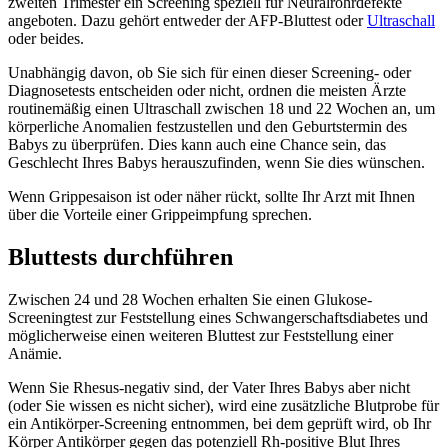
zweiten Trimester ein Screening speziell für Neuralrohrdefekte
angeboten. Dazu gehört entweder der AFP-Bluttest oder
Ultraschall
oder beides.
Unabhängig davon, ob Sie sich für einen dieser Screening- oder
Diagnosetests entscheiden oder nicht, ordnen die meisten Ärzte
routinemäßig einen Ultraschall zwischen 18 und 22 Wochen an, um
körperliche Anomalien festzustellen und den Geburtstermin des
Babys zu überprüfen. Dies kann auch eine Chance sein, das
Geschlecht Ihres Babys herauszufinden, wenn Sie dies wünschen.
Wenn Grippesaison ist oder näher rückt, sollte Ihr Arzt mit Ihnen
über die Vorteile einer Grippeimpfung sprechen.
Bluttests durchführen
Zwischen 24 und 28 Wochen erhalten Sie einen Glukose-
Screeningtest zur Feststellung eines Schwangerschaftsdiabetes und
möglicherweise einen weiteren Bluttest zur Feststellung einer
Anämie.
Wenn Sie Rhesus-negativ sind, der Vater Ihres Babys aber nicht
(oder Sie wissen es nicht sicher), wird eine zusätzliche Blutprobe für
ein Antikörper-Screening entnommen, bei dem geprüft wird, ob Ihr
Körper Antikörper gegen das potenziell Rh-positive Blut Ihres