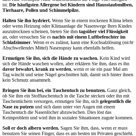
ist.
Die häufigsten Allergene bei Kindern sind Hausstaubmilben,
Tierhaare, Pollen und Schimmelpilze.
Halten Sie ihn hydriert.
Wenn Sie in einem trockenen Klima leben
oder wenn Heizung oder Klimaanlage die Nasenwege Ihres Kindes
auszutrocknen scheinen, bieten Sie ihm
tagsüber viel Flüssigkeit
an, oder versuchen Sie es
nachts mit einem Luftbefeuchter im
Schlafzimmer
. Wenn er es zulässt, kann eine Kochsalzlösung (
nicht
Abschwellendes Mittel) Nasenspray kann ebenfalls helfen.
Ermutigen Sie ihn, sich die Hände zu waschen.
Kein Kind wird
sich die Hände waschen wollen, aber erklären Sie ihm, dass es ihn
davor bewahrt, krank zu werden
, wenn er sie ein paar Mal am
Tag wäscht und seine Nägel geschnitten hält, damit sich hinter ihnen
kein Schmutz ansammelt.
Bringen Sie ihm bei, ein Taschentuch zu benutzen.
Ganz gleich,
ob Sie ihm ein Stofftaschentuch in die Tasche stecken oder ihn mit
Taschentüchern versorgen, ermutigen Sie ihn, sich
gelegentlich die
Nase zu putzen
und sich dann unter vier Augen mit einem
Taschentuch die Nasenlöcher abzuwischen. Dies löst das
Keimproblem und wird ihm in sozialen Situationen zugute kommen.
Soll er doch albern werden.
Sagen Sie ihm, dass, wenn er
muss
benutzen Sie seinen Finger, dass es am besten im Privaten geschieht.