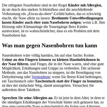
Die eifrigsten Nasebohrer sind in der Regel
Kinder mit Allergien
,
da sie durch den starken Schleimfluss und die anschließende
Verkrustung ein „Etwas-da-oben“-Gefühl haben, das es schwierig
macht, die Nase allein zu lassen.
Bestimmte Umweltbedingungen
lassen Kinder auch eher zum Nasebohren neigen
; wenn z.B. Ihre
Heizung oder Klimaanlage die Nasengänge Ihres Kindes
austrocknet, ist es wahrscheinlicher, dass es ein Problem mit dem
Nasebohren hat.
Was man gegen Nasenbohren tun kann
Nasenbohren wäre völlig harmlos, bis auf eine Sache: Keime.
K
eime an den Fingern können zu kleinen Hautinfektionen in
der Nase führen
, und Finger, die in der Nase waren, sind eine gute
Möglichkeit, Erkältungen und Grippe zu verbreiten. Die sicherste
Methode, um das Nasebohren zu stoppen, ist die Beseitigung von
Dehydrierung oder
Verstopfung
; wenn Sie Ihrem Kind beibringen,
ein Taschentuch oder
Taschentuch statt der Finger zu benutzen
,
ist dies der einfachste Weg, damit umzugehen. Versuchen Sie
außerdem diese Taktiken:
Sprechen Sie seine Allergien an.
Er ist jetzt in dem Alter, in dem er
die ständigen Erkältungen der Vorschule hinter sich gelassen hat, so
dass eine verstopfte Nase wahrscheinlich die Folge von Allergien