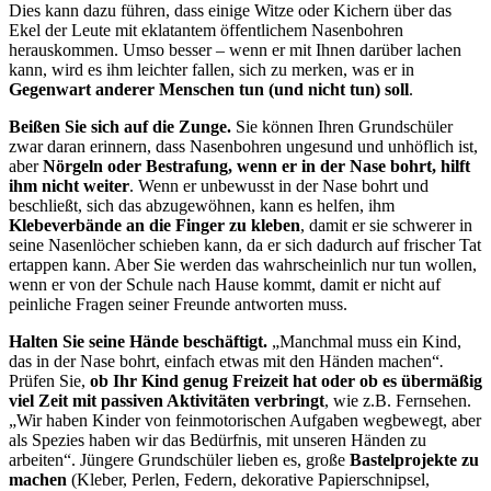
Dies kann dazu führen, dass einige Witze oder Kichern über das
Ekel der Leute mit eklatantem öffentlichem Nasenbohren
herauskommen. Umso besser – wenn er mit Ihnen darüber lachen
kann, wird es ihm leichter fallen, sich zu merken, was er in
Gegenwart anderer Menschen tun (und nicht tun) soll
.
Beißen Sie sich auf die Zunge.
Sie können Ihren Grundschüler
zwar daran erinnern, dass Nasenbohren ungesund und unhöflich ist,
aber
Nörgeln oder Bestrafung, wenn er in der Nase bohrt, hilft
ihm nicht weiter
. Wenn er unbewusst in der Nase bohrt und
beschließt, sich das abzugewöhnen, kann es helfen, ihm
Klebeverbände an die Finger zu kleben
, damit er sie schwerer in
seine Nasenlöcher schieben kann, da er sich dadurch auf frischer Tat
ertappen kann. Aber Sie werden das wahrscheinlich nur tun wollen,
wenn er von der Schule nach Hause kommt, damit er nicht auf
peinliche Fragen seiner Freunde antworten muss.
Halten Sie seine Hände beschäftigt.
„Manchmal muss ein Kind,
das in der Nase bohrt, einfach etwas mit den Händen machen“
.
Prüfen Sie,
ob Ihr Kind genug Freizeit hat oder ob es übermäßig
viel Zeit mit passiven Aktivitäten verbringt
, wie z.B. Fernsehen.
„Wir haben Kinder von feinmotorischen Aufgaben wegbewegt, aber
als Spezies haben wir das Bedürfnis, mit unseren Händen zu
arbeiten“. Jüngere Grundschüler lieben es, große
Bastelprojekte zu
machen
(Kleber, Perlen, Federn, dekorative Papierschnipsel,