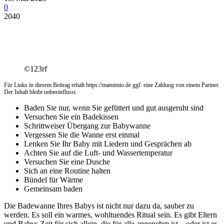
0
2040
©123rf
Für Links in diesem Beitrag erhält https://mamimio.de ggf. eine Zahlung von einem Partner.
Der Inhalt bleibt unbeeinflusst.
Baden Sie nur, wenn Sie gefüttert und gut ausgeruht sind
Versuchen Sie ein Badekissen
Schrittweiser Übergang zur Babywanne
Vergessen Sie die Wanne erst einmal
Lenken Sie Ihr Baby mit Liedern und Gesprächen ab
Achten Sie auf die Luft- und Wassertemperatur
Versuchen Sie eine Dusche
Sich an eine Routine halten
Bündel für Wärme
Gemeinsam baden
Die Badewanne Ihres Babys ist nicht nur dazu da, sauber zu
werden. Es soll ein warmes, wohltuendes Ritual sein. Es gibt Eltern
und Babys Zeit für sich allein, die für alle angenehm ist – oder ist es