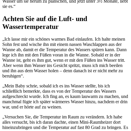
Wasser um sie herum zu planschen, und jetzt unter 3½ Monate, liebt
sie es.“
Achten Sie auf die Luft- und
Wassertemperatur
„Ich lasse mir ein schönes warmes Bad einlaufen. Ich halte meinen
Sohn fest und wische ihn mit einem nassen Waschlappen aus der
Wanne ab, damit er die Temperatur des Wassers spüren kann. Dann
lege ich ihn mit den Füßen voran in die Wanne. Sobald er in der
Wanne ist, geht es ihm gut, wenn er mit den Füßen ins Wasser tritt.
Aber wenn ihm Wasser ins Gesicht spritzt, muss ich mich beeilen
und ihn aus dem Wasser holen – denn danach ist er nicht mehr zu
beruhigen“.
„Mein Baby schrie, sobald ich es ins Wasser stellte, bis ich
schließlich bemerkte, dass es von der Temperatur des Wassers
aufgeschreckt wurde. Ich fing an, es kaum lauwarm zu machen, und
manchmal fügte ich später wärmeres Wasser hinzu, nachdem er drin
war, und er hörte auf zu weinen.
„Versuchen Sie, die Temperatur im Raum zu verändern. Ich habe
alles versucht, bis ich daran dachte, einen Mini-Raumheizer dort
hineinzubringen und die Temperatur auf fast 80 Grad zu bringen. Es