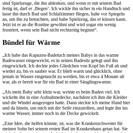
sind Spielzeuge, die ihn ablenken, und wenn er mit seinem Bad
fertig ist, darf er ‚fliegen‘. Ich wickle ihn sicher in ein Handtuch und
lasse ihn durch Bad und Schlafzimmer fliegen, halte vor Spiegeln
an, um ihn zu betrachten, und habe Spielzeug, das er küssen kann.
Jetzt ist er an die Routine gewöhnt und wird sogar ein wenig
frustriert, wenn sein Bad nicht rechtzeitig beginnt“.
Bündel für Wärme
„Ich habe das Kapuzen-Badetuch meines Babys in das warme
Badewasser eingeweicht, es in seinen Badesitz gelegt und ihn
eingewickelt. Ich deckte jedes Gliedchen von Kopf bis Fuß ab und
wieder zu, bis es sauber war. Er blieb warm und glücklich, ohne
jemals in Wasser eingetaucht zu werden, bis er etwa 4 Monate alt
war, als er bereit war für ein Bad in einer Säuglingswanne.
„Als mein Baby sehr klein war, weinte es beim Baden viel. Ich
wickelte ihn in eine Aufnahmedecke, nachdem ich ihm die Kleider
und die Windel ausgezogen hatte. Dann steckte ich meine Hand hier
und da hinein, um mich mit der Seife einzureiben, und legte ihn ins
warme Wasser, immer noch in die Decke gewickelt.
„Eine Idee, die helfen könnte, ist, was die Krankenschwester für
meinen Sohn bei seinem ersten Bad im Krankenhaus getan hat. Sie