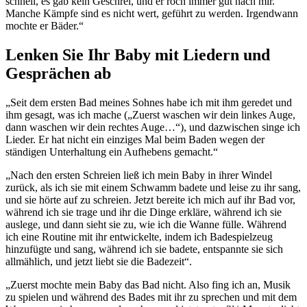
schnell, es gab kein Geschrei, und er roch immer gut nach mir.
Manche Kämpfe sind es nicht wert, geführt zu werden. Irgendwann
mochte er Bäder.“
Lenken Sie Ihr Baby mit Liedern und
Gesprächen ab
„Seit dem ersten Bad meines Sohnes habe ich mit ihm geredet und
ihm gesagt, was ich mache („Zuerst waschen wir dein linkes Auge,
dann waschen wir dein rechtes Auge…“), und dazwischen singe ich
Lieder. Er hat nicht ein einziges Mal beim Baden wegen der
ständigen Unterhaltung ein Aufhebens gemacht.“
„Nach den ersten Schreien ließ ich mein Baby in ihrer Windel
zurück, als ich sie mit einem Schwamm badete und leise zu ihr sang,
und sie hörte auf zu schreien. Jetzt bereite ich mich auf ihr Bad vor,
während ich sie trage und ihr die Dinge erkläre, während ich sie
auslege, und dann sieht sie zu, wie ich die Wanne fülle. Während
ich eine Routine mit ihr entwickelte, indem ich Badespielzeug
hinzufügte und sang, während ich sie badete, entspannte sie sich
allmählich, und jetzt liebt sie die Badezeit“.
„Zuerst mochte mein Baby das Bad nicht. Also fing ich an, Musik
zu spielen und während des Bades mit ihr zu sprechen und mit dem