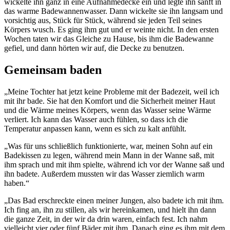
wickelte ihn ganz in eine Aufnahmedecke ein und legte ihn sanft in
das warme Badewannenwasser. Dann wickelte sie ihn langsam und
vorsichtig aus, Stück für Stück, während sie jeden Teil seines
Körpers wusch. Es ging ihm gut und er weinte nicht. In den ersten
Wochen taten wir das Gleiche zu Hause, bis ihm die Badewanne
gefiel, und dann hörten wir auf, die Decke zu benutzen.
Gemeinsam baden
„Meine Tochter hat jetzt keine Probleme mit der Badezeit, weil ich
mit ihr bade. Sie hat den Komfort und die Sicherheit meiner Haut
und die Wärme meines Körpers, wenn das Wasser seine Wärme
verliert. Ich kann das Wasser auch fühlen, so dass ich die
Temperatur anpassen kann, wenn es sich zu kalt anfühlt.
„Was für uns schließlich funktionierte, war, meinen Sohn auf ein
Badekissen zu legen, während mein Mann in der Wanne saß, mit
ihm sprach und mit ihm spielte, während ich vor der Wanne saß und
ihn badete. Außerdem mussten wir das Wasser ziemlich warm
haben.“
„Das Bad erschreckte einen meiner Jungen, also badete ich mit ihm.
Ich fing an, ihn zu stillen, als wir hereinkamen, und hielt ihn dann
die ganze Zeit, in der wir da drin waren, einfach fest. Ich nahm
vielleicht vier oder fünf Bäder mit ihm. Danach ging es ihm mit dem