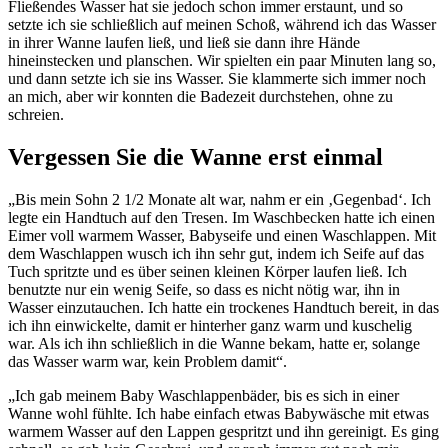
Fließendes Wasser hat sie jedoch schon immer erstaunt, und so
setzte ich sie schließlich auf meinen Schoß, während ich das Wasser
in ihrer Wanne laufen ließ, und ließ sie dann ihre Hände
hineinstecken und planschen. Wir spielten ein paar Minuten lang so,
und dann setzte ich sie ins Wasser. Sie klammerte sich immer noch
an mich, aber wir konnten die Badezeit durchstehen, ohne zu
schreien.
Vergessen Sie die Wanne erst einmal
„Bis mein Sohn 2 1/2 Monate alt war, nahm er ein ‚Gegenbad‘. Ich
legte ein Handtuch auf den Tresen. Im Waschbecken hatte ich einen
Eimer voll warmem Wasser, Babyseife und einen Waschlappen. Mit
dem Waschlappen wusch ich ihn sehr gut, indem ich Seife auf das
Tuch spritzte und es über seinen kleinen Körper laufen ließ. Ich
benutzte nur ein wenig Seife, so dass es nicht nötig war, ihn in
Wasser einzutauchen. Ich hatte ein trockenes Handtuch bereit, in das
ich ihn einwickelte, damit er hinterher ganz warm und kuschelig
war. Als ich ihn schließlich in die Wanne bekam, hatte er, solange
das Wasser warm war, kein Problem damit“.
„Ich gab meinem Baby Waschlappenbäder, bis es sich in einer
Wanne wohl fühlte. Ich habe einfach etwas Babywäsche mit etwas
warmem Wasser auf den Lappen gespritzt und ihn gereinigt. Es ging