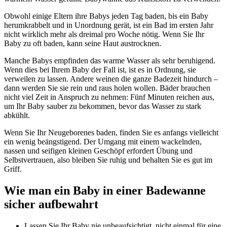
Obwohl einige Eltern ihre Babys jeden Tag baden, bis ein Baby
herumkrabbelt und in Unordnung gerät, ist ein Bad im ersten Jahr
nicht wirklich mehr als dreimal pro Woche nötig. Wenn Sie Ihr
Baby zu oft baden, kann seine Haut austrocknen.
Manche Babys empfinden das warme Wasser als sehr beruhigend.
Wenn dies bei Ihrem Baby der Fall ist, ist es in Ordnung, sie
verweilen zu lassen. Andere weinen die ganze Badezeit hindurch –
dann werden Sie sie rein und raus holen wollen. Bäder brauchen
nicht viel Zeit in Anspruch zu nehmen: Fünf Minuten reichen aus,
um Ihr Baby sauber zu bekommen, bevor das Wasser zu stark
abkühlt.
Wenn Sie Ihr Neugeborenes baden, finden Sie es anfangs vielleicht
ein wenig beängstigend. Der Umgang mit einem wackelnden,
nassen und seifigen kleinen Geschöpf erfordert Übung und
Selbstvertrauen, also bleiben Sie ruhig und behalten Sie es gut im
Griff.
Wie man ein Baby in einer Badewanne
sicher aufbewahrt
Lassen Sie Ihr Baby nie unbeaufsichtigt, nicht einmal für eine