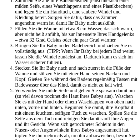
Sammeln Sie alle Ihre Badeutensilien (einschließlich einer
milden Seife, eines Waschlappens und eines Plastikbechers)
und legen Sie ein Handtuch, eine saubere Windel und
Kleidung bereit. Sorgen Sie dafür, dass das Zimmer
angenehm warm ist, damit Ihr Baby nicht auskühlt.
Füllen Sie die Wanne mit etwa 8 cm Wasser, das sich warm,
aber nicht heiß anfühlt, bis zur Innenseite Ihres Handgelenks
– etwa 32 Grad Celsius oder ein paar Grad wärmer.
Bringen Sie Ihr Baby in den Badebereich und ziehen Sie es
vollständig aus. (TIPP: Wenn Ihr Baby bei jedem Bad weint,
lassen Sie die Windel zunächst an. Dadurch kann es sich im
Wasser sicherer fühlen).
Stecken Sie Ihr Baby nach und nach zuerst in die Füße der
Wanne und stützen Sie mit einer Hand seinen Nacken und
Kopf. Gießen Sie während des Badens regelmäßig Tassen mit
Badewasser über das Kind, damit es nicht zu kalt wird.
Verwenden Sie milde Seife und gehen Sie sparsam damit um
(zu viel davon trocknet die Haut Ihres Babys aus). Waschen
Sie es mit der Hand oder einem Waschlappen von oben nach
unten, vorne und hinten. Beginnen Sie damit, ihre Kopfhaut
mit einem feuchten, seifigen Tuch zu waschen. Spülen Sie die
Seife aus dem Tuch und reinigen Sie damit sanft ihre Augen
und ihr Gesicht. Wenn sich getrockneter Schleim in den
Nasen- oder Augenwinkeln Ihres Babys angesammelt hat,
tupfen Sie ihn mehrmals ab, um ihn aufzuweichen, bevor Sie