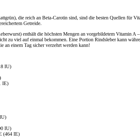
tgrün), die reich an Beta-Carotin sind, sind die besten Quellen für 
reichertem Getreide.
eberwurst) enthält die höchsten Mengen an vorgebildetem Vitamin A – s
nicht zu viel auf einmal bekommen. Eine Portion Rindsleber kann währ
ie an einem Tag sicher verzehrt werden kann!
18 IU)
)
1 IE)
IU)
00 IU)
E (464 IE)