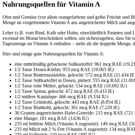
Nahrungsquellen für Vitamin A
Obst und Gemüse (vor allem orangefarbene und gelbe Früchte und Blat
Menge an vorgeformtem Vitamin A aus angereicherter Milch und ange
Leber (z.B. vom Rind, Kalb oder Huhn, einschließlich Pasteten und L
zweimal im Monat beschränken sollten, um sicherzugehen, dass Sie 
Tagesmenge an Vitamin A enthalten – mehr als die doppelte Menge, d
Hier sind einige gute Nahrungsquellen für Vitamin A:
eine mittelmäßig gebackene Süßkartoffel: 961 mcg RAE (19.2
1/2 Tasse Dosen-Kürbis: 953 mcg RAE (19.065 IE)
1/2 Tasse Butternusskürbis, gekocht: 572 mcg RAE (11.434 IE
1/2 Tasse Süßkartoffel in Dosen, püriert: 555 mcg RAE (11.09
1/2 Tasse rohe Möhre, gehackt: 534 mcg RAE (10.692 IU)
1/2 Tasse Spinat, gekocht: 472 mcg RAE (9.433 IE)
1/2 mittlere Kantalupe: 466 mcg RAE (9.334 IU)
1/2 Tasse Grünkohl, gekocht: 443 mcg RAE (8.854 IE)
1/2 Tasse Blattkohl, gekocht: 361 mcg RAE (7.220 IE)
30 Gramm angereichertes Hafer-Getreide: 215 mcg RAE (721 
eine Mango: 181 mcg RAE (3.636 IU)
235 ml fettfreie Milch (Vitamin A zugesetzt): 149 mcg RAE (5
235 ml Milch mit 2 % Fett (Vitamin A zugesetzt): 134 mcg RA
235 ml Vollmilch: 110 mcg RAE (395 IU)