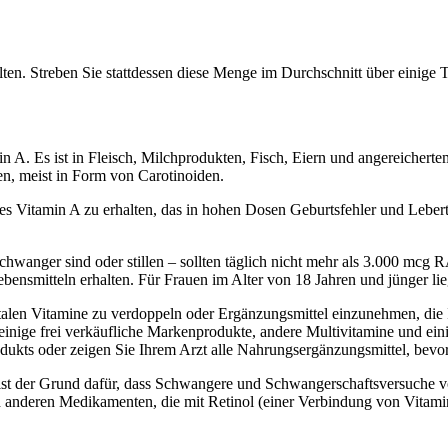
en. Streben Sie stattdessen diese Menge im Durchschnitt über einige 
min A. Es ist in Fleisch, Milchprodukten, Fisch, Eiern und angereiche
ten, meist in Form von Carotinoiden.
es Vitamin A zu erhalten, das in hohen Dosen Geburtsfehler und Lebert
chwanger sind oder stillen – sollten täglich nicht mehr als 3.000 mcg
ebensmitteln erhalten. Für Frauen im Alter von 18 Jahren und jünger 
natalen Vitamine zu verdoppeln oder Ergänzungsmittel einzunehmen, die I
einige frei verkäufliche Markenprodukte, andere Multivitamine und ein
dukts oder zeigen Sie Ihrem Arzt alle Nahrungsergänzungsmittel, bevor
 ist der Grund dafür, dass Schwangere und Schwangerschaftsversuche 
deren Medikamenten, die mit Retinol (einer Verbindung von Vitamin A