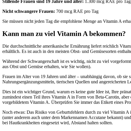
Stillende Frauen sind 19 Jahre und älter:
1.300 mcg RAE pro Tag
Nicht schwangere Frauen:
700 mcg RAE pro Tag
Sie müssen nicht jeden Tag die empfohlene Menge an Vitamin A erhalt
Kann man zu viel Vitamin A bekommen?
Die durchschnittliche amerikanische Ernährung liefert reichlich Vita
erhältlich. Es ist auch in den meisten Obst- und Gemüsesorten enthal
Während der Schwangerschaft ist es wichtig, nicht zu viel vorgeformt
aus Obst und Gemüse erhalten, wie Sie wollen).
Frauen im Alter von 19 Jahren und älter – unabhängig davon, ob sie s
Nahrungsergänzungsmitteln, tierischen Quellen und angereicherten L
Dies ist ein wichtiger Grund, warum es keine gute Idee ist, Ihre prä
zumindest einen Teil ihres Vitamin A in Form von Beta-Carotin, aber 
vorgebildetem Vitamin A. Überprüfen Sie immer das Etikett eines Pro
Noch etwas: Das Risiko von Geburtsfehlern durch zu viel Vitamin A
(unter anderem auch unter dem Markennamen Accutane bekannt) und an
bei Hautkrankheiten eingesetzt wird, Abstand halten sollten.