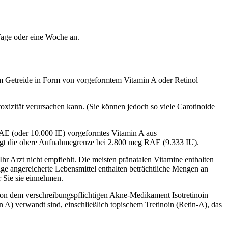
Tage oder eine Woche an.
rtem Getreide in Form von vorgeformtem Vitamin A oder Retinol
oxizität verursachen kann. (Sie können jedoch so viele Carotinoide
 RAE (oder 10.000 IE) vorgeformtes Vitamin A aus
liegt die obere Aufnahmegrenze bei 2.800 mcg RAE (9.333 IU).
hr Arzt nicht empfiehlt. Die meisten pränatalen Vitamine enthalten
ige angereicherte Lebensmittel enthalten beträchtliche Mengen an
 Sie sie einnehmen.
von dem verschreibungspflichtigen Akne-Medikament Isotretinoin
) verwandt sind, einschließlich topischem Tretinoin (Retin-A), das