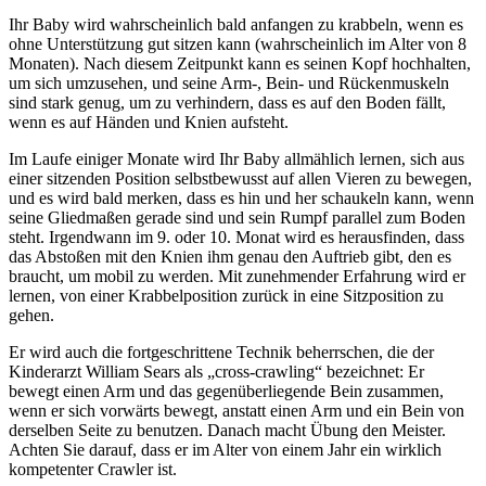
Ihr Baby wird wahrscheinlich bald anfangen zu krabbeln, wenn es
ohne Unterstützung gut sitzen kann (wahrscheinlich im Alter von 8
Monaten). Nach diesem Zeitpunkt kann es seinen Kopf hochhalten,
um sich umzusehen, und seine Arm-, Bein- und Rückenmuskeln
sind stark genug, um zu verhindern, dass es auf den Boden fällt,
wenn es auf Händen und Knien aufsteht.
Im Laufe einiger Monate wird Ihr Baby allmählich lernen, sich aus
einer sitzenden Position selbstbewusst auf allen Vieren zu bewegen,
und es wird bald merken, dass es hin und her schaukeln kann, wenn
seine Gliedmaßen gerade sind und sein Rumpf parallel zum Boden
steht. Irgendwann im 9. oder 10. Monat wird es herausfinden, dass
das Abstoßen mit den Knien ihm genau den Auftrieb gibt, den es
braucht, um mobil zu werden. Mit zunehmender Erfahrung wird er
lernen, von einer Krabbelposition zurück in eine Sitzposition zu
gehen.
Er wird auch die fortgeschrittene Technik beherrschen, die der
Kinderarzt William Sears als „cross-crawling“ bezeichnet: Er
bewegt einen Arm und das gegenüberliegende Bein zusammen,
wenn er sich vorwärts bewegt, anstatt einen Arm und ein Bein von
derselben Seite zu benutzen. Danach macht Übung den Meister.
Achten Sie darauf, dass er im Alter von einem Jahr ein wirklich
kompetenter Crawler ist.