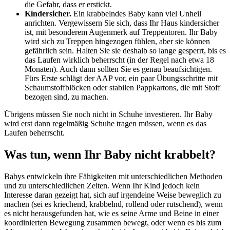
die Gefahr, dass er erstickt.
Kindersicher.
Ein krabbelndes Baby kann viel Unheil
anrichten. Vergewissern Sie sich, dass Ihr Haus kindersicher
ist, mit besonderem Augenmerk auf Treppentoren. Ihr Baby
wird sich zu Treppen hingezogen fühlen, aber sie können
gefährlich sein. Halten Sie sie deshalb so lange gesperrt, bis es
das Laufen wirklich beherrscht (in der Regel nach etwa 18
Monaten). Auch dann sollten Sie es genau beaufsichtigen.
Fürs Erste schlägt der AAP vor, ein paar Übungsschritte mit
Schaumstoffblöcken oder stabilen Pappkartons, die mit Stoff
bezogen sind, zu machen.
Übrigens müssen Sie noch nicht in Schuhe investieren. Ihr Baby
wird erst dann regelmäßig Schuhe tragen müssen, wenn es das
Laufen beherrscht.
Was tun, wenn Ihr Baby nicht krabbelt?
Babys entwickeln ihre Fähigkeiten mit unterschiedlichen Methoden
und zu unterschiedlichen Zeiten. Wenn Ihr Kind jedoch kein
Interesse daran gezeigt hat, sich auf irgendeine Weise beweglich zu
machen (sei es kriechend, krabbelnd, rollend oder rutschend), wenn
es nicht herausgefunden hat, wie es seine Arme und Beine in einer
koordinierten Bewegung zusammen bewegt, oder wenn es bis zum