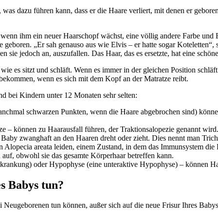
was dazu führen kann, dass er die Haare verliert, mit denen er gebor
 wenn ihm ein neuer Haarschopf wächst, eine völlig andere Farbe und B
geboren. „Er sah genauso aus wie Elvis – er hatte sogar Koteletten“, 
n sie jedoch an, auszufallen. Das Haar, das es ersetzte, hat eine schön
 wie es sitzt und schläft. Wenn es immer in der gleichen Position schlä
 bekommen, wenn es sich mit dem Kopf an der Matratze reibt.
ind bei Kindern unter 12 Monaten sehr selten:
manchmal schwarzen Punkten, wenn die Haare abgebrochen sind) können
 – können zu Haarausfall führen, der Traktionsalopezie genannt wird
 Baby zwanghaft an den Haaren dreht oder zieht. Dies nennt man Trich
 an Alopecia areata leiden, einem Zustand, in dem das Immunsystem die
ken auf, obwohl sie das gesamte Körperhaar betreffen kann.
krankung) oder Hypophyse (eine unteraktive Hypophyse) – können Haa
s Babys tun?
i Neugeborenen tun können, außer sich auf die neue Frisur Ihres Babys