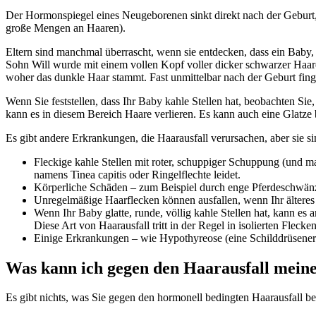
Der Hormonspiegel eines Neugeborenen sinkt direkt nach der Geburt, 
große Mengen an Haaren).
Eltern sind manchmal überrascht, wenn sie entdecken, dass ein Baby,
Sohn Will wurde mit einem vollen Kopf voller dicker schwarzer Haare 
woher das dunkle Haar stammt. Fast unmittelbar nach der Geburt finge
Wenn Sie feststellen, dass Ihr Baby kahle Stellen hat, beobachten Sie,
kann es in diesem Bereich Haare verlieren. Es kann auch eine Glatze
Es gibt andere Erkrankungen, die Haarausfall verursachen, aber sie s
Fleckige kahle Stellen mit roter, schuppiger Schuppung (und 
namens Tinea capitis oder Ringelflechte leidet.
Körperliche Schäden – zum Beispiel durch enge Pferdeschwänze
Unregelmäßige Haarflecken können ausfallen, wenn Ihr älteres
Wenn Ihr Baby glatte, runde, völlig kahle Stellen hat, kann es
Diese Art von Haarausfall tritt in der Regel in isolierten Flec
Einige Erkrankungen – wie Hypothyreose (eine Schilddrüsener
Was kann ich gegen den Haarausfall meine
Es gibt nichts, was Sie gegen den hormonell bedingten Haarausfall be