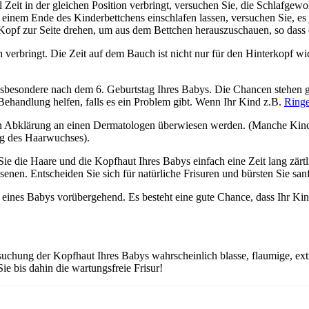
el Zeit in der gleichen Position verbringt, versuchen Sie, die Schlafg
inem Ende des Kinderbettchens einschlafen lassen, versuchen Sie, e
Kopf zur Seite drehen, um aus dem Bettchen herauszuschauen, so dass e
verbringt. Die Zeit auf dem Bauch ist nicht nur für den Hinterkopf wi
besondere nach dem 6. Geburtstag Ihres Babys. Die Chancen stehen gut,
Behandlung helfen, falls es ein Problem gibt. Wenn Ihr Kind z.B.
Ringe
ren Abklärung an einen Dermatologen überwiesen werden. (Manche Kind
ng des Haarwuchses).
ie die Haare und die Kopfhaut Ihres Babys einfach eine Zeit lang zärtl
enen. Entscheiden Sie sich für natürliche Frisuren und bürsten Sie sanf
ll eines Babys vorübergehend. Es besteht eine gute Chance, dass Ihr Kin
uchung der Kopfhaut Ihres Babys wahrscheinlich blasse, flaumige, ex
 bis dahin die wartungsfreie Frisur!