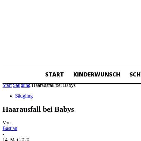
START
KINDERWUNSCH
SC
ALL
Start
Säugling
Haarausfall bei Babys
Säugling
Haarausfall bei Babys
Von
Bastian
-
14. Mai 2020