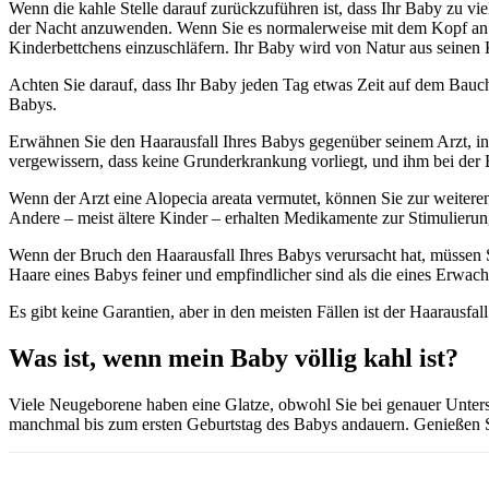
Wenn die kahle Stelle darauf zurückzuführen ist, dass Ihr Baby zu vi
der Nacht anzuwenden. Wenn Sie es normalerweise mit dem Kopf an e
Kinderbettchens einzuschläfern. Ihr Baby wird von Natur aus seinen 
Achten Sie darauf, dass Ihr Baby jeden Tag etwas Zeit auf dem Bauch 
Babys.
Erwähnen Sie den Haarausfall Ihres Babys gegenüber seinem Arzt, ins
vergewissern, dass keine Grunderkrankung vorliegt, und ihm bei der 
Wenn der Arzt eine Alopecia areata vermutet, können Sie zur weite
Andere – meist ältere Kinder – erhalten Medikamente zur Stimulieru
Wenn der Bruch den Haarausfall Ihres Babys verursacht hat, müssen S
Haare eines Babys feiner und empfindlicher sind als die eines Erwachs
Es gibt keine Garantien, aber in den meisten Fällen ist der Haarausfa
Was ist, wenn mein Baby völlig kahl ist?
Viele Neugeborene haben eine Glatze, obwohl Sie bei genauer Unters
manchmal bis zum ersten Geburtstag des Babys andauern. Genießen Sie