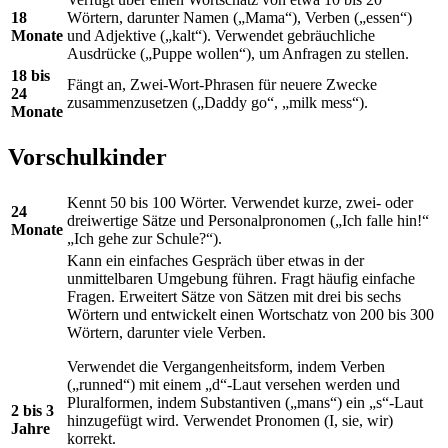
18
Wörtern, darunter Namen („Mama“), Verben („essen“)
Monate
und Adjektive („kalt“). Verwendet gebräuchliche
Ausdrücke („Puppe wollen“), um Anfragen zu stellen.
18 bis
Fängt an, Zwei-Wort-Phrasen für neuere Zwecke
24
zusammenzusetzen („Daddy go“, „milk mess“).
Monate
Vorschulkinder
Kennt 50 bis 100 Wörter. Verwendet kurze, zwei- oder
24
dreiwertige Sätze und Personalpronomen („Ich falle hin!“
Monate
„Ich gehe zur Schule?“).
Kann ein einfaches Gespräch über etwas in der
unmittelbaren Umgebung führen. Fragt häufig einfache
Fragen. Erweitert Sätze von Sätzen mit drei bis sechs
Wörtern und entwickelt einen Wortschatz von 200 bis 300
Wörtern, darunter viele Verben.
Verwendet die Vergangenheitsform, indem Verben
(„runned“) mit einem „d“-Laut versehen werden und
Pluralformen, indem Substantiven („mans“) ein „s“-Laut
2 bis 3
hinzugefügt wird. Verwendet Pronomen (I, sie, wir)
Jahre
korrekt.