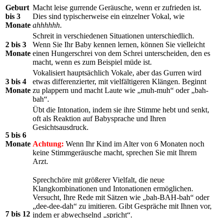
Geburt
Macht leise gurrende Geräusche, wenn er zufrieden ist.
bis 3
Dies sind typischerweise ein einzelner Vokal, wie
Monate
ahhhhhh
.
Schreit in verschiedenen Situationen unterschiedlich.
2 bis 3
Wenn Sie Ihr Baby kennen lernen, können Sie vielleicht
Monate
einen Hungerschrei von dem Schrei unterscheiden, den es
macht, wenn es zum Beispiel müde ist.
Vokalisiert hauptsächlich Vokale, aber das Gurren wird
3 bis 4
etwas differenzierter, mit vielfältigeren Klängen. Beginnt
Monate
zu plappern und macht Laute wie „muh-muh“ oder „bah-
bah“.
Übt die Intonation, indem sie ihre Stimme hebt und senkt,
oft als Reaktion auf Babysprache und Ihren
Gesichtsausdruck.
5 bis 6
Monate
Achtung:
Wenn Ihr Kind im Alter von 6 Monaten noch
keine Stimmgeräusche macht, sprechen Sie mit Ihrem
Arzt.
Sprechchöre mit größerer Vielfalt, die neue
Klangkombinationen und Intonationen ermöglichen.
Versucht, Ihre Rede mit Sätzen wie „bah-BAH-bah“ oder
„dee-dee-dah“ zu imitieren. Gibt Gespräche mit Ihnen vor,
7 bis 12
indem er abwechselnd „spricht“.