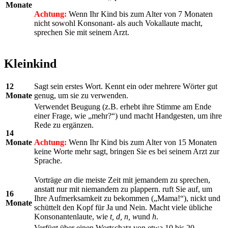
Monate
Achtung:
Wenn Ihr Kind bis zum Alter von 7 Monaten
nicht sowohl Konsonant- als auch Vokallaute macht,
sprechen Sie mit seinem Arzt.
Kleinkind
12
Sagt sein erstes Wort. Kennt ein oder mehrere Wörter gut
Monate
genug, um sie zu verwenden.
Verwendet Beugung (z.B. erhebt ihre Stimme am Ende
einer Frage, wie „mehr?“) und macht Handgesten, um ihre
Rede zu ergänzen.
14
Monate
Achtung:
Wenn Ihr Kind bis zum Alter von 15 Monaten
keine Worte mehr sagt, bringen Sie es bei seinem Arzt zur
Sprache.
Vorträge
an
die meiste Zeit mit jemandem zu sprechen,
anstatt nur mit niemandem zu plappern. ruft Sie auf, um
16
Ihre Aufmerksamkeit zu bekommen („Mama!“), nickt und
Monate
schüttelt den Kopf für Ja und Nein. Macht viele übliche
Konsonantenlaute, wie
t, d, n, w
und
h
.
Verfügt über einen Wortschatz von etwa 10 bis 20